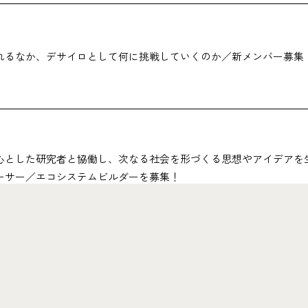
れるなか、デサイロとして何に挑戦していくのか／新メンバー募集
心とした研究者と協働し、次なる社会を形づくる思想やアイデアを
ーサー／エコシステムビルダーを募集！
ニュースレターに登録
s
C
通じて、
プロジェク
支援しています
お気軽