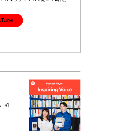
uTube
 #9】