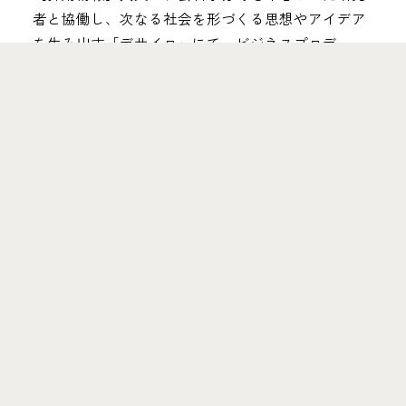
者と協働し、次なる社会を形づくる思想やアイデア
を生み出す「デサイロ」にて、ビジネスプロデュー
サー／エコシステムビルダーを募集！
ニュースレターに登録
Solutions
3つのソリューションを通じて、
さまざまな企業・大学の変革を支援しています
詳細はこちら
Contact Us
プロジェクトや協業に関する​ご相談など、
お気軽にお問い合わせください。