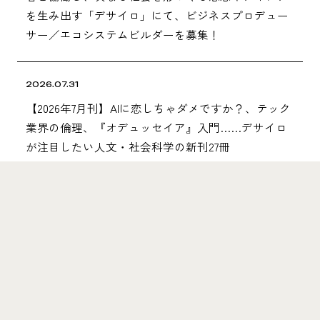
を生み出す「デサイロ」にて、ビジネスプロデュー
サー／エコシステムビルダーを募集！
2026.07.31
【2026年7月刊】AIに恋しちゃダメですか？、テック
業界の倫理、『オデュッセイア』入門……デサイロ
が注目したい人文・社会科学の新刊27冊
ニュースレターに登録
Solutions
3つのソリューションを通じて、
さまざまな企業・大学の変革を支援しています
詳細はこちら