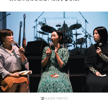
1
2
3
4
5
6
7
8
9
10