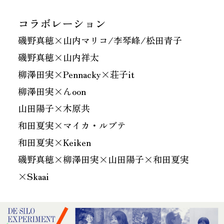
コラボレーション
磯野真穂×山内マリコ/李琴峰/松田青子
磯野真穂×山内祥太
柳澤田実×Pennacky×荘子it
柳澤田実×んoon
山田陽子×木原共
和田夏実×マイカ・ルブテ
和田夏実×Keiken
磯野真穂×柳澤田実×山田陽子×和田夏実
×Skaai